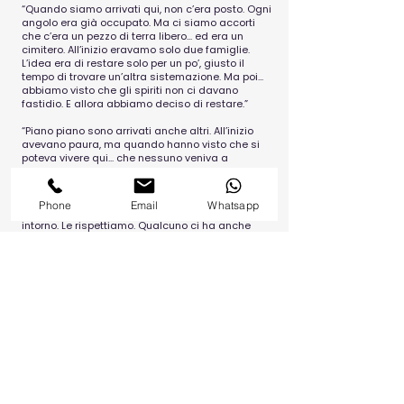
“Quando siamo arrivati qui, non c’era posto. Ogni
angolo era già occupato. Ma ci siamo accorti
che c’era un pezzo di terra libero... ed era un
cimitero. All’inizio eravamo solo due famiglie.
L’idea era di restare solo per un po’, giusto il
tempo di trovare un’altra sistemazione. Ma poi...
abbiamo visto che gli spiriti non ci davano
fastidio. E allora abbiamo deciso di restare.”
“Piano piano sono arrivati anche altri. All’inizio
avevano paura, ma quando hanno visto che si
poteva vivere qui... che nessuno veniva a
cacciarci, e che i fantasmi non si facevano
sentire, allora hanno preso coraggio. E adesso...
siamo in tanti. Le tombe sono diventate parte
Phone
Email
Whatsapp
delle nostre case. Ci viviamo sopra, accanto,
intorno. Le rispettiamo. Qualcuno ci ha anche
fatto l’altare, per ringraziare gli spiriti di lasciarci
restare."
Il reportage esplora questa condizione unica al
mondo, cercando di restituire umanità e dignità
a chi, pur vivendo ai margini, riesce a costruire
quotidianamente una forma di comunità.
L’obiettivo non è solo mostrare, ma raccontare:
attraverso immagini, interviste e momenti di vita,
emerge un microcosmo sospeso tra
superstizione e sopravvivenza, dolore e
resilienza. “Vivere con i morti” è un lavoro di